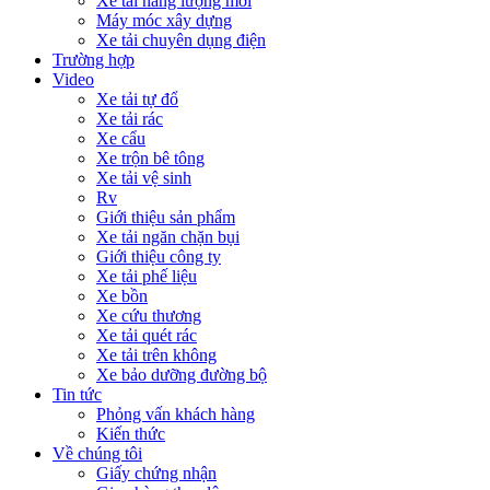
Xe tải năng lượng mới
Máy móc xây dựng
Xe tải chuyên dụng điện
Trường hợp
Video
Xe tải tự đổ
Xe tải rác
Xe cẩu
Xe trộn bê tông
Xe tải vệ sinh
Rv
Giới thiệu sản phẩm
Xe tải ngăn chặn bụi
Giới thiệu công ty
Xe tải phế liệu
Xe bồn
Xe cứu thương
Xe tải quét rác
Xe tải trên không
Xe bảo dưỡng đường bộ
Tin tức
Phỏng vấn khách hàng
Kiến thức
Về chúng tôi
Giấy chứng nhận