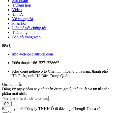
Sản phẩm
Trường hợp
Video
Tin tức
Về chúng tôi
Phản hồi
Liên hệ với chúng tôi
Thủ công
Bản đồ trang web
liên lạc
info@cl-specialtruck.com
Điện thoại: +8615271328667
Khu công nghiệp ô tô Chengli, ngoại ô phía nam, thành phố
Tô Châu, tỉnh Hồ Bắc, Trung Quốc
Gửi tin nhắn
Đăng ký ngay hôm nay để nhận được gợi ý, thủ thuật và tin tức sản
phẩm mới nhất.
Gửi
Bản quyền © Công ty TNHH Ô tô đặc biệt Chengli Tất cả các