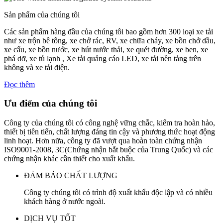
Sản phẩm của chúng tôi
Các sản phẩm hàng đầu của chúng tôi bao gồm hơn 300 loại xe tải
như xe trộn bê tông, xe chở rác, RV, xe chữa cháy, xe bồn chở dầu,
xe cẩu, xe bồn nước, xe hút nước thải, xe quét đường, xe ben, xe
phá dỡ, xe tủ lạnh , Xe tải quảng cáo LED, xe tải nền tảng trên
không và xe tải điện.
Đọc thêm
Ưu điểm của chúng tôi
Công ty của chúng tôi có công nghệ vững chắc, kiểm tra hoàn hảo,
thiết bị tiên tiến, chất lượng đáng tin cậy và phương thức hoạt động
linh hoạt. Hơn nữa, công ty đã vượt qua hoàn toàn chứng nhận
ISO9001-2008, 3C(Chứng nhận bắt buộc của Trung Quốc) và các
chứng nhận khác cần thiết cho xuất khẩu.
ĐẢM BẢO CHẤT LƯỢNG
Công ty chúng tôi có trình độ xuất khẩu độc lập và có nhiều
khách hàng ở nước ngoài.
DỊCH VỤ TỐT