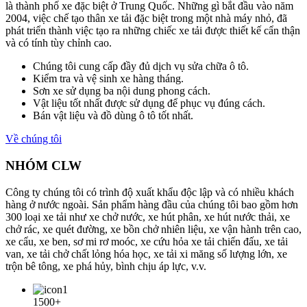
là thành phố xe đặc biệt ở Trung Quốc. Những gì bắt đầu vào năm
2004, việc chế tạo thân xe tải đặc biệt trong một nhà máy nhỏ, đã
phát triển thành việc tạo ra những chiếc xe tải được thiết kế cẩn thận
và có tính tùy chỉnh cao.
Chúng tôi cung cấp đầy đủ dịch vụ sửa chữa ô tô.
Kiểm tra và vệ sinh xe hàng tháng.
Sơn xe sử dụng ba nội dung phong cách.
Vật liệu tốt nhất được sử dụng để phục vụ đúng cách.
Bán vật liệu và đồ dùng ô tô tốt nhất.
Về chúng tôi
NHÓM CLW
Công ty chúng tôi có trình độ xuất khẩu độc lập và có nhiều khách
hàng ở nước ngoài. Sản phẩm hàng đầu của chúng tôi bao gồm hơn
300 loại xe tải như xe chở nước, xe hút phân, xe hút nước thải, xe
chở rác, xe quét đường, xe bồn chở nhiên liệu, xe vận hành trên cao,
xe cẩu, xe ben, sơ mi rơ moóc, xe cứu hỏa xe tải chiến đấu, xe tải
van, xe tải chở chất lỏng hóa học, xe tải xi măng số lượng lớn, xe
trộn bê tông, xe phá hủy, bình chịu áp lực, v.v.
1500+