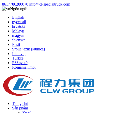
8617786280070
info@cl-specialtruck.com
Ngôn ngữ
English
русский
hrvatski
Melayu
magyar
Svenska
Eesti
Srbija jezik (latinica)
Lietuvių
Türkçe
Ελληνικά
România limbi
Trang chủ
Sản phẩm
Xe cẩu