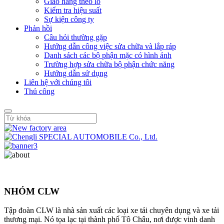
Giao hàng theo lô
Kiểm tra hiệu suất
Sự kiện công ty
Phản hồi
Câu hỏi thường gặp
Hướng dẫn công việc sửa chữa và lắp ráp
Danh sách các bộ phận mặc có hình ảnh
Trường hợp sửa chữa bộ phận chức năng
Hướng dẫn sử dụng
Liên hệ với chúng tôi
Thủ công
NHÓM CLW
Tập đoàn CLW là nhà sản xuất các loại xe tải chuyên dụng và xe tải
thương mại. Nó tọa lạc tại thành phố Tô Châu, nơi được vinh danh