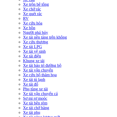
Xe trộn bê tông
Xe chở rác
Xe quét rác
RV
Xe cứu hỏa
Xe bồn
Người phá hủy
Xe tải nền tảng trên không
Xe cứu thương
Xe tải LPG
Xe tải vệ sinh
Xe tải điện
Khung xe tải
Xe tải bảo trì đường bộ
Xe tải vận chuyển
Xe cứu hộ thảm họa
Xe tải tủ lạnh
Xe tải đổ
Phụ tùng xe tải
Xe tải vận chuyển cá
Sơ mi rơ moóc
Xe tải bên rèm
Xe tải chở hàng
Xe tải phụ