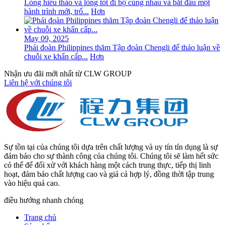
Lòng hiếu thảo và lòng tốt đi bộ cùng nhau và bắt đầu một
hành trình mới, trố...
Hơn
May 09, 2025
Phái đoàn Philippines thăm Tập đoàn Chengli để thảo luận về
chuỗi xe khẩn cấp...
Hơn
Nhận ưu đãi mới nhất từ ​​CLW GROUP
Liên hệ với chúng tôi
Sự tồn tại của chúng tôi dựa trên chất lượng và uy tín tín dụng là sự
đảm bảo cho sự thành công của chúng tôi. Chúng tôi sẽ làm hết sức
có thể để đối xử với khách hàng một cách trung thực, tiếp thị linh
hoạt, đảm bảo chất lượng cao và giá cả hợp lý, đồng thời tập trung
vào hiệu quả cao.
điều hướng nhanh chóng
Trang chủ