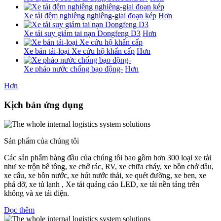
Xe tải đệm nghiêng nghiêng-giai đoạn kép
Hơn
Xe tải suy giảm tai nạn Dongfeng D3
Hơn
Xe bán tải-loại Xe cứu hộ khẩn cấp
Hơn
Xe pháo nước chống bạo động-
Hơn
Hơn
Kịch bản ứng dụng
Sản phẩm của chúng tôi
Các sản phẩm hàng đầu của chúng tôi bao gồm hơn 300 loại xe tải
như xe trộn bê tông, xe chở rác, RV, xe chữa cháy, xe bồn chở dầu,
xe cẩu, xe bồn nước, xe hút nước thải, xe quét đường, xe ben, xe
phá dỡ, xe tủ lạnh , Xe tải quảng cáo LED, xe tải nền tảng trên
không và xe tải điện.
Đọc thêm